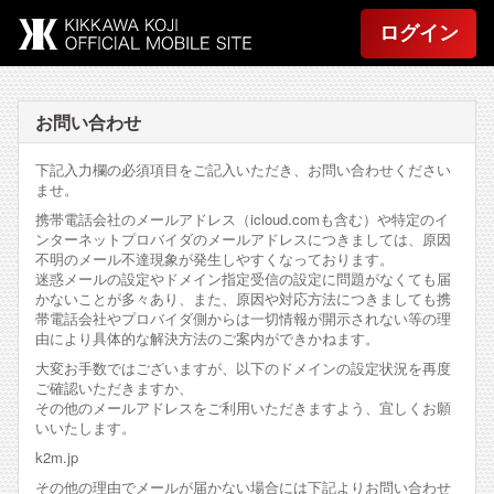
ログイン
お問い合わせ
下記入力欄の必須項目をご記入いただき、お問い合わせください
ませ。
携帯電話会社のメールアドレス（icloud.comも含む）や特定のイ
ンターネットプロバイダのメールアドレスにつきましては、原因
不明のメール不達現象が発生しやすくなっております。
迷惑メールの設定やドメイン指定受信の設定に問題がなくても届
かないことが多々あり、また、原因や対応方法につきましても携
帯電話会社やプロバイダ側からは一切情報が開示されない等の理
由により具体的な解決方法のご案内ができかねます。
大変お手数ではございますが、以下のドメインの設定状況を再度
ご確認いただきますか、
その他のメールアドレスをご利用いただきますよう、宜しくお願
いいたします。
k2m.jp
その他の理由でメールが届かない場合には下記よりお問い合わせ