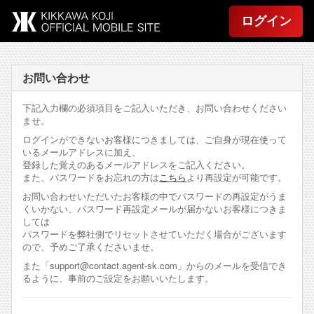
ログイン
お問い合わせ
下記入力欄の必須項目をご記入いただき、お問い合わせください
ませ。
ログインができないお客様につきましては、ご自身が現在使って
いるメールアドレスに加え、
登録した覚えのあるメールアドレスをご記入ください。
また、パスワードをお忘れの方は
こちら
より再設定が可能です。
お問い合わせいただいたお客様の中でパスワードの再設定がうま
くいかない、パスワード再設定メールが届かないお客様につきま
しては
パスワードを弊社側でリセットさせていただく場合がございます
ので、予めご了承くださいませ。
また「support@contact.agent-sk.com」からのメールを受信でき
るように、事前のご設定をお願いいたします。